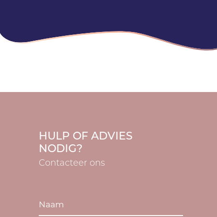
HULP OF ADVIES
NODIG?
Contacteer ons